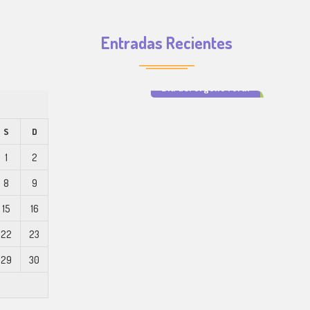
Entradas Recientes
Día del orgullo rural
S
D
1
2
8
9
15
16
22
23
29
30