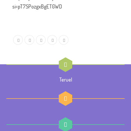
si=pT7SPozgxBgETGWD
Teruel