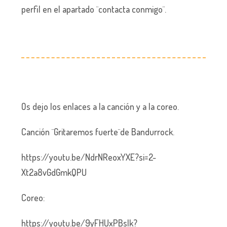
perfil en el apartado ¨contacta conmigo¨.
Os dejo los enlaces a la canción y a la coreo.
Canción ¨Gritaremos fuerte¨de Bandurrock.
https://youtu.be/NdrNReoxYXE?si=2-
Xt2a8vGdGmkQPU
Coreo:
https://youtu.be/9yFHUxPBslk?