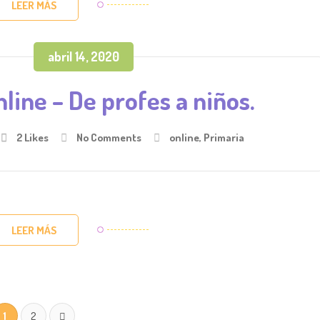
LEER MÁS
abril 14, 2020
line – De profes a niños.
2
Likes
No Comments
online
,
Primaria
LEER MÁS
1
2