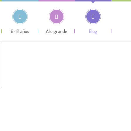
6-12 años
A lo grande
Blog