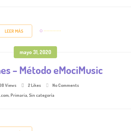
LEER MÁS
mayo 31, 2020
es – Método eMociMusic
08 Views
2
Likes
No Comments
.com
,
Primaria
,
Sin categoría