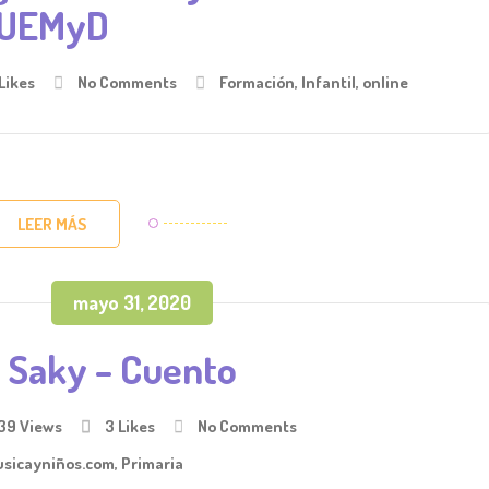
UEMyD
Likes
No Comments
Formación
,
Infantil
,
online
LEER MÁS
mayo 31, 2020
a Saky – Cuento
39 Views
3
Likes
No Comments
sicayniños.com
,
Primaria