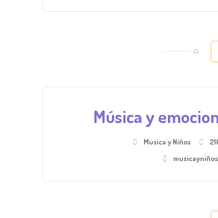
Música y emocion
Musica y Niños
21
musicayniños