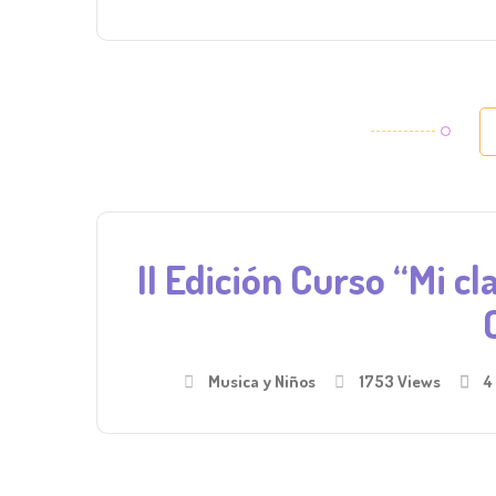
II Edición Curso “Mi 
Musica y Niños
1753 Views
4