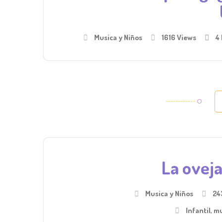
Musica y Niños
1616 Views
4
La ovej
Musica y Niños
24
Infantil
,
mu