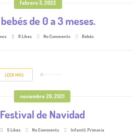
febrero 5, 2022
 bebés de 0 a 3 meses.
ews
8
Likes
No Comments
Bebés
LEER MÁS
noviembre 20, 2021
 Festival de Navidad
5
Likes
No Comments
Infantil
,
Primaria