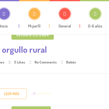
Inicio
Mi perfil
General
0-6 años
octubre 23, 2024
 orgullo rural
ews
3
Likes
No Comments
Bebés
LEER MÁS