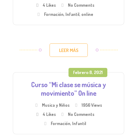
4
Likes
No Comments
Formación
,
Infantil
,
online
LEER MÁS
febrero 8, 2021
Curso “Mi clase se música y
movimiento” On line
Musica y Niños
1956 Views
4
Likes
No Comments
Formación
,
Infantil