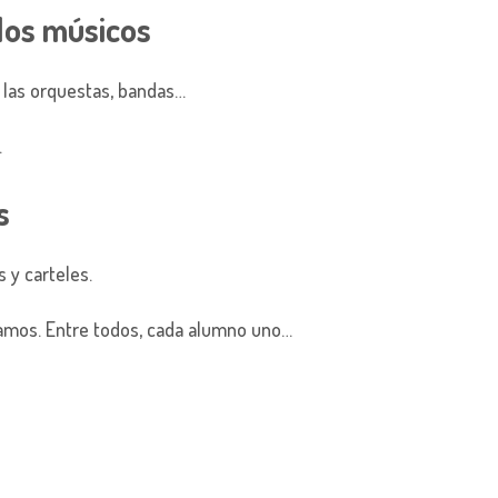
los músicos
 las orquestas, bandas…
.
s
s y carteles.
samos. Entre todos, cada alumno uno…