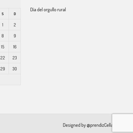
Día del orgullo rural
S
D
1
2
8
9
15
16
22
23
29
30
Designed by
@prendizCella