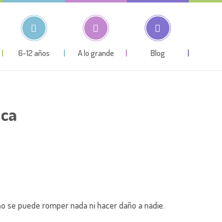
6-12 años
A lo grande
Blog
ica
no se puede romper nada ni hacer daño a nadie.