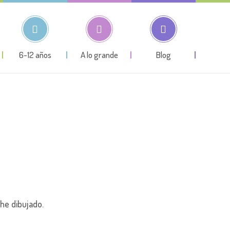
6-12 años
A lo grande
Blog
 he dibujado.