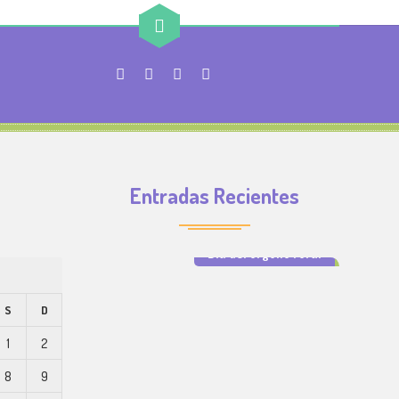
Entradas Recientes
Día del orgullo rural
S
D
1
2
8
9