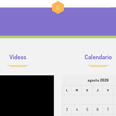
Videos
Calendario
agosto 2026
L
M
X
J
V
3
4
5
6
7