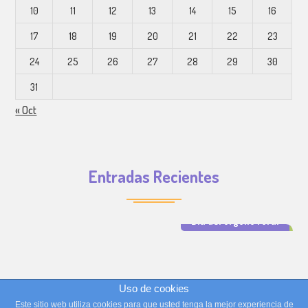
10
11
12
13
14
15
16
17
18
19
20
21
22
23
24
25
26
27
28
29
30
31
« Oct
Entradas Recientes
Día del orgullo rural
Uso de cookies
Copyright © 2016, Música y Niños. All Rights Reserved.
Este sitio web utiliza cookies para que usted tenga la mejor experiencia de