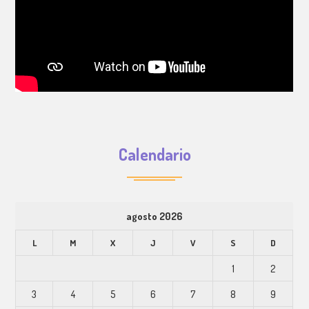
Calendario
agosto 2026
L
M
X
J
V
S
D
1
2
3
4
5
6
7
8
9