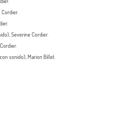
dier.
 Cordier.
ier.
nido),
Severine Cordier.
Cordier.
 con sonido),
Marion Billet
.