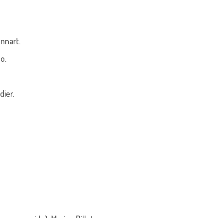
nnart.
o.
dier.