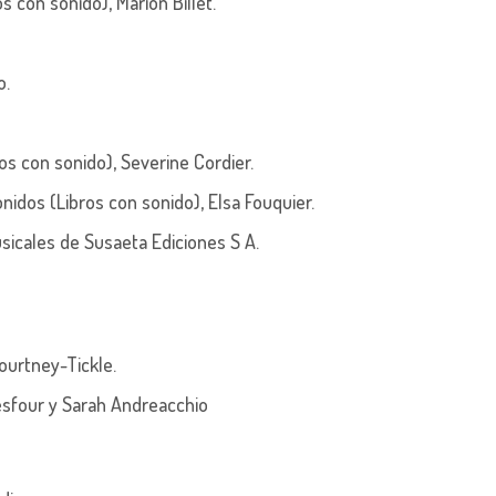
s con sonido), Marion Billet.
o.
ros con sonido),
Severine Cordier.
nidos (Libros con sonido),
Elsa Fouquier.
usicales de
Susaeta Ediciones S A
.
ourtney-Tickle.
esfour y
Sarah Andreacchio