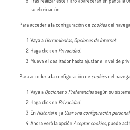
Tras realizar este filtro aparecerán en pantalla u
su eliminación.
Para acceder a la configuración de
cookies
del naveg
Vaya a
Herramientas
,
Opciones de Internet
Haga click en
Privacidad
.
Mueva el deslizador hasta ajustar el nivel de pri
Para acceder a la configuración de
cookies
del naveg
Vaya a
Opciones
o
Preferencias
según su sistema
Haga click en
Privacidad
.
En
Historial
elija
Usar una configuración personali
Ahora verá la opción
Aceptar cookies
, puede act