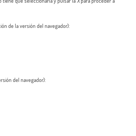
o tiene que seleccionarla y pulsar la
X
para proceder a
ión de la versión del navegador):
ersión del navegador):