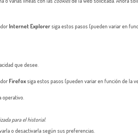
na o varias líneas con las
cookies
de la web solicitada. Ahora sól
ador
Internet Explorer
siga estos pasos (pueden variar en func
vacidad que desee.
ador
Firefox
siga estos pasos (pueden variar en función de la v
 operativo.
zada para el historial
.
ivarla o desactivarla según sus preferencias.